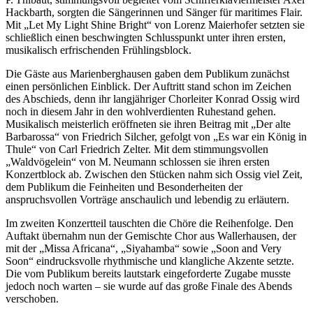
Hackbarth, sorgten die Sängerinnen und Sänger für maritimes Flair.
Mit „Let My Light Shine Bright“ von Lorenz Maierhofer setzten sie
schließlich einen beschwingten Schlusspunkt unter ihren ersten,
musikalisch erfrischenden Frühlingsblock.
Die Gäste aus Marienberghausen gaben dem Publikum zunächst
einen persönlichen Einblick. Der Auftritt stand schon im Zeichen
des Abschieds, denn ihr langjähriger Chorleiter Konrad Ossig wird
noch in diesem Jahr in den wohlverdienten Ruhestand gehen.
Musikalisch meisterlich eröffneten sie ihren Beitrag mit „Der alte
Barbarossa“ von Friedrich Silcher, gefolgt von „Es war ein König in
Thule“ von Carl Friedrich Zelter. Mit dem stimmungsvollen
„Waldvögelein“ von M. Neumann schlossen sie ihren ersten
Konzertblock ab. Zwischen den Stücken nahm sich Ossig viel Zeit,
dem Publikum die Feinheiten und Besonderheiten der
anspruchsvollen Vorträge anschaulich und lebendig zu erläutern.
Im zweiten Konzertteil tauschten die Chöre die Reihenfolge. Den
Auftakt übernahm nun der Gemischte Chor aus Wallerhausen, der
mit der „Missa Africana“, „Siyahamba“ sowie „Soon and Very
Soon“ eindrucksvolle rhythmische und klangliche Akzente setzte.
Die vom Publikum bereits lautstark eingeforderte Zugabe musste
jedoch noch warten – sie wurde auf das große Finale des Abends
verschoben.