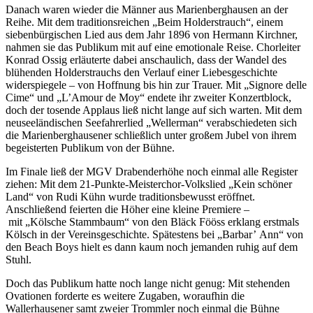
Danach waren wieder die Männer aus Marienberghausen an der
Reihe. Mit dem traditionsreichen „Beim Holderstrauch“, einem
siebenbürgischen Lied aus dem Jahr 1896 von Hermann Kirchner,
nahmen sie das Publikum mit auf eine emotionale Reise. Chorleiter
Konrad Ossig erläuterte dabei anschaulich, dass der Wandel des
blühenden Holderstrauchs den Verlauf einer Liebesgeschichte
widerspiegele – von Hoffnung bis hin zur Trauer. Mit „Signore delle
Cime“ und „L’Amour de Moy“ endete ihr zweiter Konzertblock,
doch der tosende Applaus ließ nicht lange auf sich warten. Mit dem
neuseeländischen Seefahrerlied „Wellerman“ verabschiedeten sich
die Marienberghausener schließlich unter großem Jubel von ihrem
begeisterten Publikum von der Bühne.
Im Finale ließ der MGV Drabenderhöhe noch einmal alle Register
ziehen: Mit dem 21‑Punkte‑Meisterchor‑Volkslied „Kein schöner
Land“ von Rudi Kühn wurde traditionsbewusst eröffnet.
Anschließend feierten die Höher eine kleine Premiere –
mit „Kölsche Stammbaum“ von den Bläck Fööss erklang erstmals
Kölsch in der Vereinsgeschichte. Spätestens bei „Barbar’ Ann“ von
den Beach Boys hielt es dann kaum noch jemanden ruhig auf dem
Stuhl.
Doch das Publikum hatte noch lange nicht genug: Mit stehenden
Ovationen forderte es weitere Zugaben, woraufhin die
Wallerhausener samt zweier Trommler noch einmal die Bühne