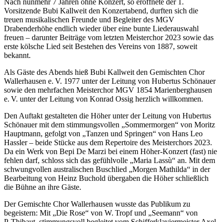
Nach nunmehr 7 Jahren ohne Konzert, so eröffnete der 1.
Vorsitzende Bubi Kallweit den Konzertabend, durften sich die
treuen musikalischen Freunde und Begleiter des MGV
Drabenderhöhe endlich wieder über eine bunte Liederauswahl
freuen – darunter Beiträge vom letzten Meisterchor 2023 sowie das
erste kölsche Lied seit Bestehen des Vereins von 1887, soweit
bekannt.
Als Gäste des Abends hieß Bubi Kallweit den Gemischten Chor
Wallerhausen e. V. 1977 unter der Leitung von Hubertus Schönauer
sowie den mehrfachen Meisterchor MGV 1854 Marienberghausen
e. V. unter der Leitung von Konrad Ossig herzlich willkommen.
Den Auftakt gestalteten die Höher unter der Leitung von Hubertus
Schönauer mit dem stimmungsvollen „Sommermorgen“ von Moritz
Hauptmann, gefolgt von „Tanzen und Springen“ von Hans Leo
Hassler – beide Stücke aus dem Repertoire des Meisterchors 2023.
Da ein Werk von Bepi De Marzi bei einem Höher‑Konzert (fast) nie
fehlen darf, schloss sich das gefühlvolle „Maria Lassù“ an. Mit dem
schwungvollen australischen Buschlied „Morgen Mathilda“ in der
Bearbeitung von Heinz Buchold übergaben die Höher schließlich
die Bühne an ihre Gäste.
Der Gemischte Chor Wallerhausen wusste das Publikum zu
begeistern: Mit „Die Rose“ von W. Tropf und „Seemann“ von
P. Thibaut, stimmungsvoll begleitet vom Schifferklaviermeister Axel