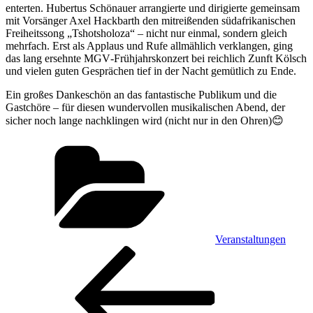
enterten. Hubertus Schönauer arrangierte und dirigierte gemeinsam
mit Vorsänger Axel Hackbarth den mitreißenden südafrikanischen
Freiheitssong „Tshotsholoza“ – nicht nur einmal, sondern gleich
mehrfach. Erst als Applaus und Rufe allmählich verklangen, ging
das lang ersehnte MGV‑Frühjahrskonzert bei reichlich Zunft Kölsch
und vielen guten Gesprächen tief in der Nacht gemütlich zu Ende.
Ein großes Dankeschön an das fantastische Publikum und die
Gastchöre – für diesen wundervollen musikalischen Abend, der
sicher noch lange nachklingen wird (nicht nur in den Ohren)😊
Kategorien
Veranstaltungen
Beitragsnavigation
Vorheriger
Beitrag